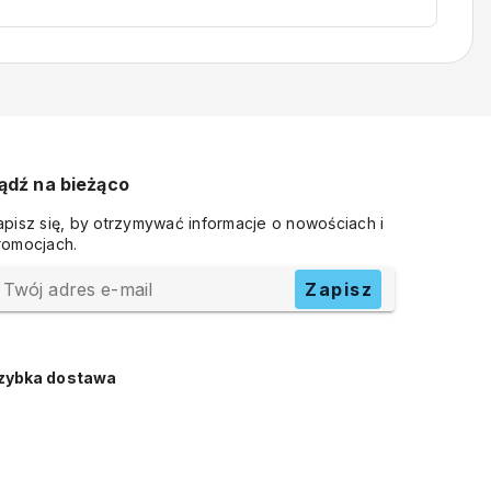
ądź na bieżąco
apisz się, by otrzymywać informacje o nowościach i
romocjach.
Twój adres e-mail
Zapisz
zybka dostawa