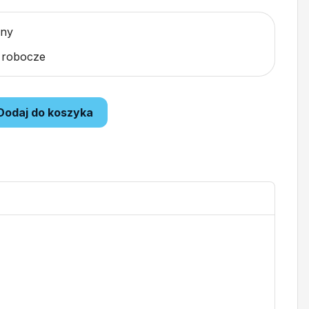
pny
i robocze
Dodaj do koszyka