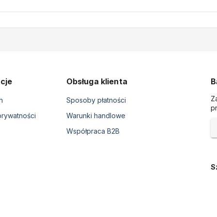
cje
Obsługa klienta
B
Z
n
Sposoby płatności
p
prywatności
Warunki handlowe
Współpraca B2B
S