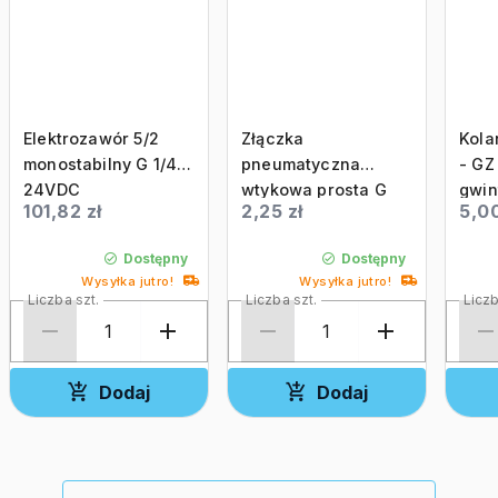
Elektrozawór 5/2
Złączka
Kola
monostabilny G 1/4
pneumatyczna
- GZ
24VDC
wtykowa prosta G
gwi
101,82 zł
2,25 zł
5,00
1/4 8mm
pne
tworzywowa
Dostępny
Dostępny
Wysyłka jutro!
Wysyłka jutro!
Liczba szt.
Liczba szt.
Liczb
Dodaj
Dodaj