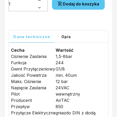
Dodaj do koszyka
Dane techniczne
Opis
Cecha
Wartość
Ciśnienie Zasilania
1,5-8bar
Funkcja
244
Gwint Przyłączeniowy
G1/8
Jakość Powietrza
min. 40um
Maks. Ciśnienie
12 bar
Napięcie Zasilania
24VAC
Pilot
wewnętrzny
Producent
AirTAC
Przepływ
850
Przyłącze Elektryczne
gniazdo DIN z diodą