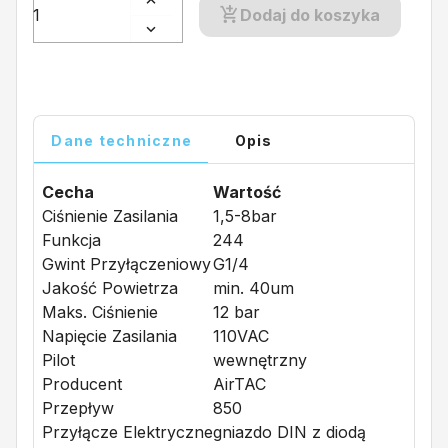
Dodaj do koszyka
Dane techniczne
Opis
Cecha
Wartość
Ciśnienie Zasilania
1,5-8bar
Funkcja
244
Gwint Przyłączeniowy
G1/4
Jakość Powietrza
min. 40um
Maks. Ciśnienie
12 bar
Napięcie Zasilania
110VAC
Pilot
wewnętrzny
Producent
AirTAC
Przepływ
850
Przyłącze Elektryczne
gniazdo DIN z diodą