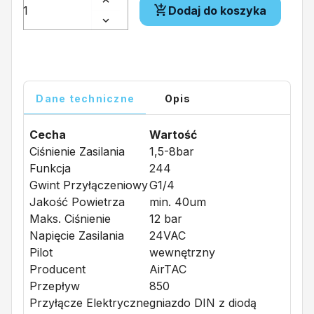
Dodaj do koszyka
Dane techniczne
Opis
Cecha
Wartość
Ciśnienie Zasilania
1,5-8bar
Funkcja
244
Gwint Przyłączeniowy
G1/4
Jakość Powietrza
min. 40um
Maks. Ciśnienie
12 bar
Napięcie Zasilania
24VAC
Pilot
wewnętrzny
Producent
AirTAC
Przepływ
850
Przyłącze Elektryczne
gniazdo DIN z diodą