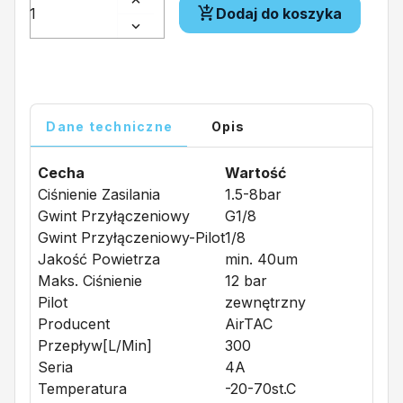
Dodaj do koszyka
Dane techniczne
Opis
Cecha
Wartość
Ciśnienie Zasilania
1.5-8bar
Gwint Przyłączeniowy
G1/8
Gwint Przyłączeniowy-Pilot
1/8
Jakość Powietrza
min. 40um
Maks. Ciśnienie
12 bar
Pilot
zewnętrzny
Producent
AirTAC
Przepływ[l/min]
300
Seria
4A
Temperatura
-20-70st.C