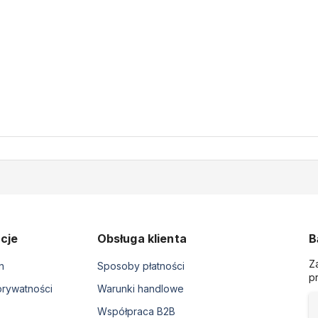
cje
Obsługa klienta
B
Z
n
Sposoby płatności
p
prywatności
Warunki handlowe
Współpraca B2B