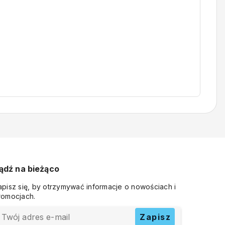
ądź na bieżąco
apisz się, by otrzymywać informacje o nowościach i
romocjach.
Twój adres e-mail
Zapisz