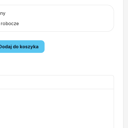
pny
i robocze
Dodaj do koszyka