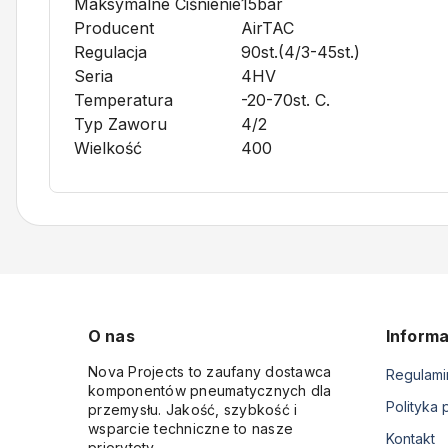
Maksymalne Ciśnienie
15bar
Producent
AirTAC
Regulacja
90st.(4/3-45st.)
Seria
4HV
Temperatura
-20-70st. C.
Typ Zaworu
4/2
Wielkość
400
O nas
Informa
Nova Projects to zaufany dostawca
Regulami
komponentów pneumatycznych dla
Polityka 
przemysłu. Jakość, szybkość i
wsparcie techniczne to nasze
Kontakt
priorytety.