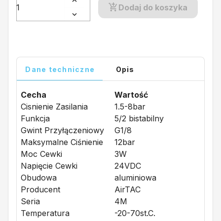
Dodaj do koszyka
Dane techniczne
Opis
Cecha
Wartość
Cisnienie Zasilania
1.5-8bar
Funkcja
5/2 bistabilny
Gwint Przyłączeniowy
G1/8
Maksymalne Ciśnienie
12bar
Moc Cewki
3W
Napięcie Cewki
24VDC
Obudowa
aluminiowa
Producent
AirTAC
Seria
4M
Temperatura
-20-70st.C.