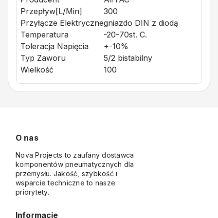
Przepływ[l/min]
300
Przyłącze Elektryczne
gniazdo DIN z diodą
Temperatura
-20-70st. C.
Toleracja Napięcia
+-10%
Typ Zaworu
5/2 bistabilny
Wielkość
100
O nas
Nova Projects to zaufany dostawca
komponentów pneumatycznych dla
przemysłu. Jakość, szybkość i
wsparcie techniczne to nasze
priorytety.
Informacje