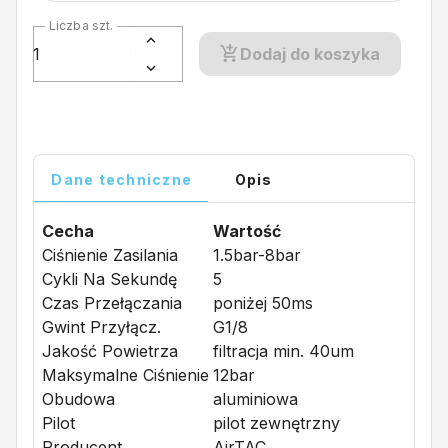
Liczba szt.
Dodaj do koszyka
Dane techniczne
Opis
Cecha
Wartość
Ciśnienie Zasilania
1.5bar-8bar
Cykli Na Sekundę
5
Czas Przełączania
poniżej 50ms
Gwint Przyłącz.
G1/8
Jakość Powietrza
filtracja min. 40um
Maksymalne Ciśnienie
12bar
Obudowa
aluminiowa
Pilot
pilot zewnętrzny
Producent
AirTAC