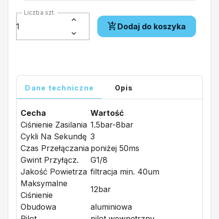
Liczba szt.
Dodaj do koszyka
Dane techniczne
Opis
Cecha
Wartość
Ciśnienie Zasilania
1.5bar-8bar
Cykli Na Sekundę
3
Czas Przełączania
poniżej 50ms
Gwint Przyłącz.
G1/8
Jakość Powietrza
filtracja min. 40um
Maksymalne
12bar
Ciśnienie
Obudowa
aluminiowa
Pilot
pilot wewnętrzny