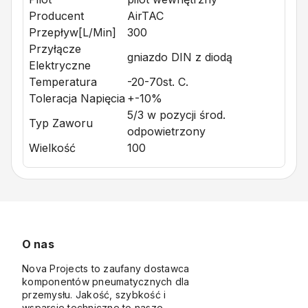
Producent
AirTAC
Przepływ[l/min]
300
Przyłącze
gniazdo DIN z diodą
Elektryczne
Temperatura
-20-70st. C.
Toleracja Napięcia
+-10%
5/3 w pozycji środ.
Typ Zaworu
odpowietrzony
Wielkość
100
O nas
Nova Projects to zaufany dostawca
komponentów pneumatycznych dla
przemysłu. Jakość, szybkość i
wsparcie techniczne to nasze