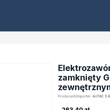
Elektrozawór
zamknięty G
zewnętrzny
Producent/Importer:
AirTAC S.R
263,40 zł