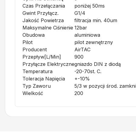
Czas Przełączania
poniżej 50ms
Gwint Przyłącz.
G1/4
Jakość Powietrza
filtracja min. 40um
Maksymalne Ciśnienie
12bar
Obudowa
aluminiowa
Pilot
pilot zewnętrzny
Producent
AirTAC
Przepływ[l/min]
900
Przyłącze Elektryczne
gniazdo DIN z diodą
Temperatura
-20-70st. C.
Toleracja Napięcia
+-10%
Typ Zaworu
5/3 w pozycji środ. zamkni
Wielkość
200