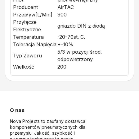
Producent
AirTAC
Przepływ[l/min]
900
Przyłącze
gniazdo DIN z diodą
Elektryczne
Temperatura
-20-70st. C.
Toleracja Napięcia
+-10%
5/3 w pozycji środ.
Typ Zaworu
odpowietrzony
Wielkość
200
O nas
Nova Projects to zaufany dostawca
komponentów pneumatycznych dla
przemysłu. Jakość, szybkość i
wsparcie techniczne to nasze