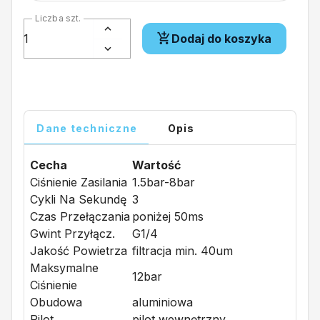
Liczba szt.
Dodaj do koszyka
Dane techniczne
Opis
Cecha
Wartość
Ciśnienie Zasilania
1.5bar-8bar
Cykli Na Sekundę
3
Czas Przełączania
poniżej 50ms
Gwint Przyłącz.
G1/4
Jakość Powietrza
filtracja min. 40um
Maksymalne
12bar
Ciśnienie
Obudowa
aluminiowa
Pilot
pilot wewnętrzny