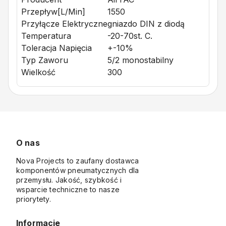
Przepływ[l/min]
1550
Przyłącze Elektryczne
gniazdo DIN z diodą
Temperatura
-20-70st. C.
Toleracja Napięcia
+-10%
Typ Zaworu
5/2 monostabilny
Wielkość
300
O nas
Nova Projects to zaufany dostawca
komponentów pneumatycznych dla
przemysłu. Jakość, szybkość i
wsparcie techniczne to nasze
priorytety.
Informacje