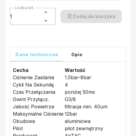
Liczba szt.
Dodaj do koszyka
Dane techniczne
Opis
Cecha
Wartość
Ciśnienie Zasilania
1.5bar-8bar
Cykli Na Sekundę
4
Czas Przełączania
poniżej 50ms
Gwint Przyłącz.
G3/8
Jakość Powietrza
filtracja min. 40um
Maksymalne Ciśnienie
12bar
Obudowa
aluminiowa
Pilot
pilot zewnętrzny
Producent
AirTAC