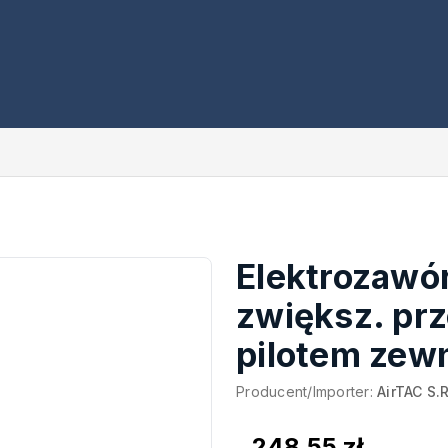
Elektrozawór
zwiększ. pr
pilotem zew
Producent/Importer:
AirTAC S.R
248,55 zł