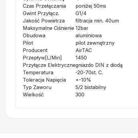
Czas Przełączania
poniżej 50ms
Gwint Przyłącz.
G1/4
Jakość Powietrza
filtracja min. 40um
Maksymalne Ciśnienie
12bar
Obudowa
aluminiowa
Pilot
pilot zewnętrzny
Producent
AirTAC
Przepływ[l/min]
1450
Przyłącze Elektryczne
gniazdo DIN z diodą
Temperatura
-20-70st. C.
Toleracja Napięcia
+-10%
Typ Zaworu
5/2 bistabilny
Wielkość
300