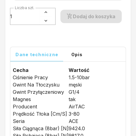
Liczba szt.
Dodaj do koszyka
Dane techniczne
Opis
Cecha
Wartość
Ciśnienie Pracy
1.5-10bar
Gwint Na Tłoczysku
męski
Gwint Przyłączeniowy
G1/4
Magnes
tak
Producent
AirTAC
Prędkość Tłoka [cm/s]
3-80
Seria
ACE
Siła Ciągnąca (8bar) [N]
9424.0
Siła Pchająca (8bar) [N]
9817.0