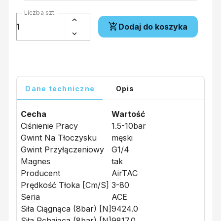
Liczba szt.
Dodaj do koszyka
Dane techniczne
Opis
Cecha
Wartość
Ciśnienie Pracy
1.5-10bar
Gwint Na Tłoczysku
męski
Gwint Przyłączeniowy
G1/4
Magnes
tak
Producent
AirTAC
Prędkość Tłoka [cm/s]
3-80
Seria
ACE
Siła Ciągnąca (8bar) [N]
9424.0
Siła Pchająca (8bar) [N]
9817.0