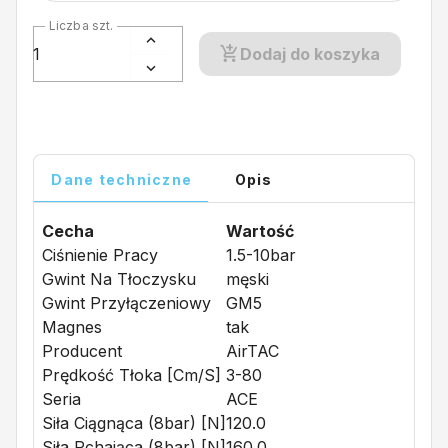
Liczba szt.
Dodaj do koszyka
Dane techniczne
Opis
Cecha
Wartość
Ciśnienie Pracy
1.5-10bar
Gwint Na Tłoczysku
męski
Gwint Przyłączeniowy
GM5
Magnes
tak
Producent
AirTAC
Prędkość Tłoka [cm/s]
3-80
Seria
ACE
Siła Ciągnąca (8bar) [N]
120.0
Siła Pchająca (8bar) [N]
160.0