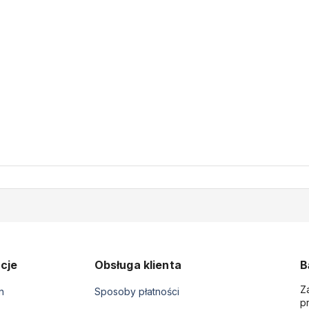
cje
Obsługa klienta
B
Z
n
Sposoby płatności
p