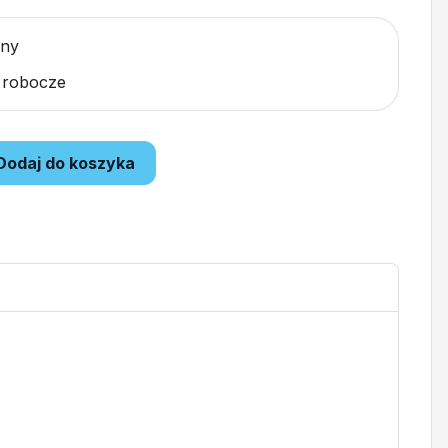
pny
i robocze
Dodaj do koszyka