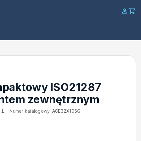
mpaktowy ISO21287
intem zewnętrznym
.L.
Numer katalogowy:
ACE32X10SG