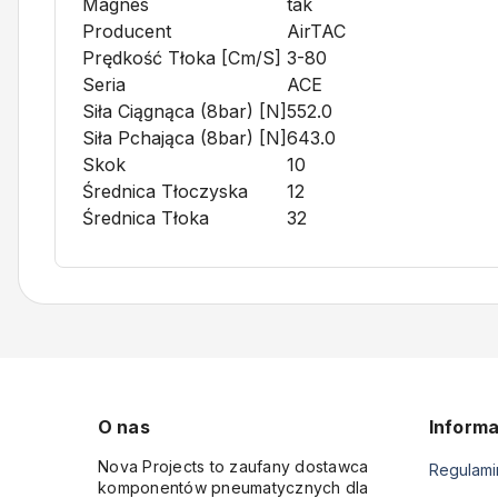
Magnes
tak
Producent
AirTAC
Prędkość Tłoka [cm/s]
3-80
Seria
ACE
Siła Ciągnąca (8bar) [N]
552.0
Siła Pchająca (8bar) [N]
643.0
Skok
10
Średnica Tłoczyska
12
Średnica Tłoka
32
O nas
Informa
Nova Projects to zaufany dostawca
Regulami
komponentów pneumatycznych dla