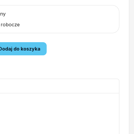
pny
i robocze
Dodaj do koszyka