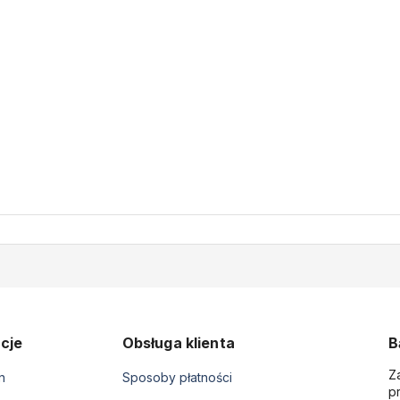
cje
Obsługa klienta
B
Z
n
Sposoby płatności
p