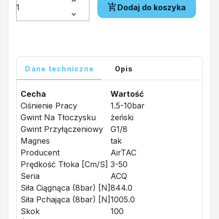
Dodaj do koszyka
Dane techniczne
Opis
Cecha
Wartość
Ciśnienie Pracy
1.5-10bar
Gwint Na Tłoczysku
żeński
Gwint Przyłączeniowy
G1/8
Magnes
tak
Producent
AirTAC
Prędkość Tłoka [cm/s]
3-50
Seria
ACQ
Siła Ciągnąca (8bar) [N]
844.0
Siła Pchająca (8bar) [N]
1005.0
Skok
100