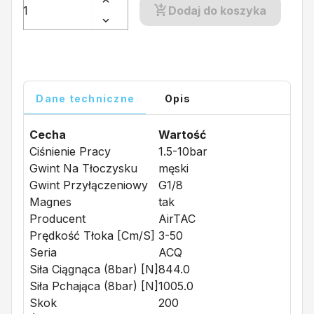
Dodaj do koszyka
Dane techniczne
Opis
Cecha
Wartość
Ciśnienie Pracy
1.5-10bar
Gwint Na Tłoczysku
męski
Gwint Przyłączeniowy
G1/8
Magnes
tak
Producent
AirTAC
Prędkość Tłoka [cm/s]
3-50
Seria
ACQ
Siła Ciągnąca (8bar) [N]
844.0
Siła Pchająca (8bar) [N]
1005.0
Skok
200