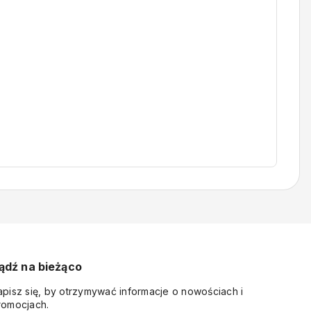
ądź na bieżąco
apisz się, by otrzymywać informacje o nowościach i
romocjach.