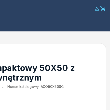
mpaktowy 50X50 z
wnętrznym
.L.
Numer katalogowy:
ACQ50X50SG