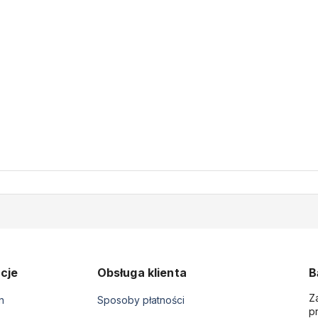
cje
Obsługa klienta
B
Z
n
Sposoby płatności
p