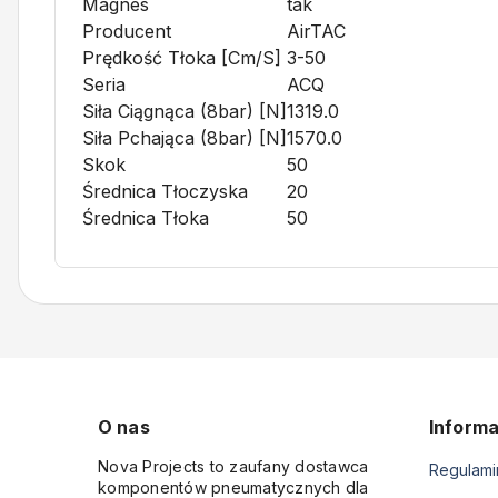
Magnes
tak
Producent
AirTAC
Prędkość Tłoka [cm/s]
3-50
Seria
ACQ
Siła Ciągnąca (8bar) [N]
1319.0
Siła Pchająca (8bar) [N]
1570.0
Skok
50
Średnica Tłoczyska
20
Średnica Tłoka
50
O nas
Informa
Nova Projects to zaufany dostawca
Regulami
komponentów pneumatycznych dla