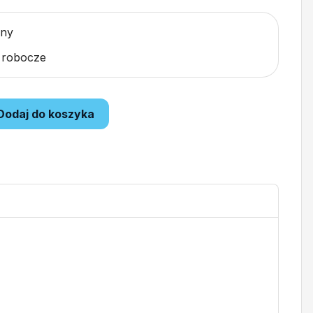
pny
i robocze
Dodaj do koszyka