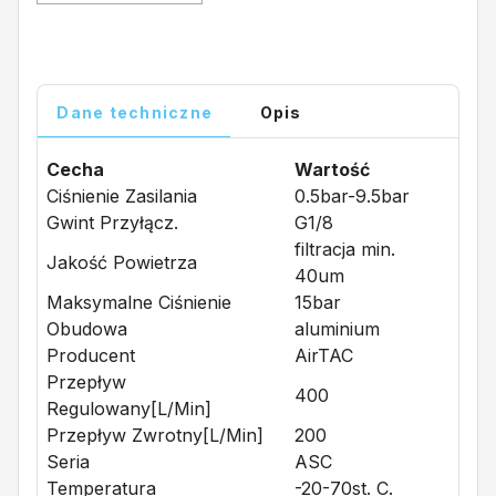
Dane techniczne
Opis
Cecha
Wartość
Ciśnienie Zasilania
0.5bar-9.5bar
Gwint Przyłącz.
G1/8
filtracja min.
Jakość Powietrza
40um
Maksymalne Ciśnienie
15bar
Obudowa
aluminium
Producent
AirTAC
Przepływ
400
Regulowany[l/min]
Przepływ Zwrotny[l/min]
200
Seria
ASC
Temperatura
-20-70st. C.