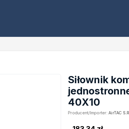
Siłownik ko
jednostronne
40X10
Producent/Importer:
AirTAC S.R
183,34 zł