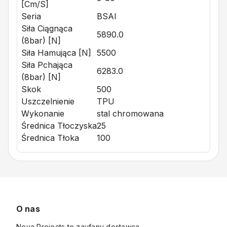
[cm/s]
Seria
BSAI
Siła Ciągnąca
5890.0
(8bar) [N]
Siła Hamująca [N]
5500
Siła Pchająca
6283.0
(8bar) [N]
Skok
500
Uszczelnienie
TPU
Wykonanie
stal chromowana
Średnica Tłoczyska
25
Średnica Tłoka
100
O nas
Nova Projects to zaufany dostawca