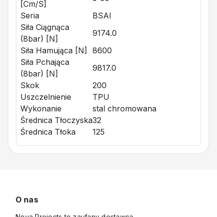
[cm/s]
Seria
BSAI
Siła Ciągnąca
9174.0
(8bar) [N]
Siła Hamująca [N]
8600
Siła Pchająca
9817.0
(8bar) [N]
Skok
200
Uszczelnienie
TPU
Wykonanie
stal chromowana
Średnica Tłoczyska
32
Średnica Tłoka
125
O nas
Nova Projects to zaufany dostawca