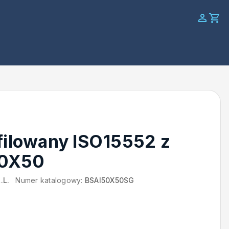
filowany ISO15552 z
50X50
.L.
Numer katalogowy:
BSAI50X50SG