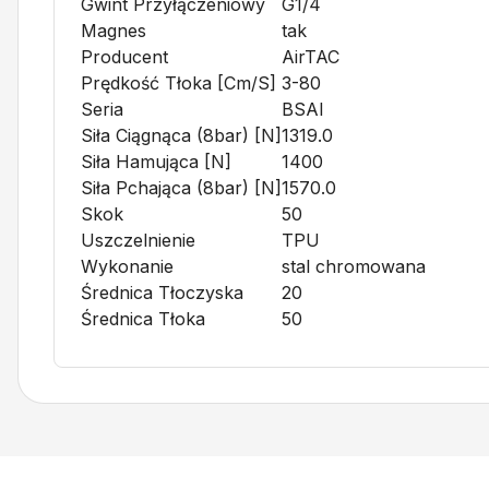
Gwint Przyłączeniowy
G1/4
Magnes
tak
Producent
AirTAC
Prędkość Tłoka [cm/s]
3-80
Seria
BSAI
Siła Ciągnąca (8bar) [N]
1319.0
Siła Hamująca [N]
1400
Siła Pchająca (8bar) [N]
1570.0
Skok
50
Uszczelnienie
TPU
Wykonanie
stal chromowana
Średnica Tłoczyska
20
Średnica Tłoka
50