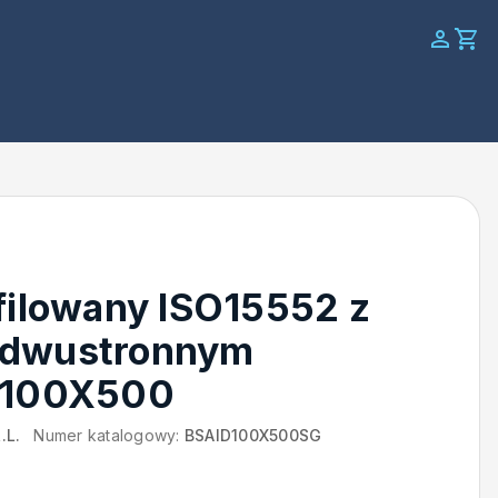
filowany ISO15552 z
 dwustronnym
m 100X500
.L.
Numer katalogowy:
BSAID100X500SG