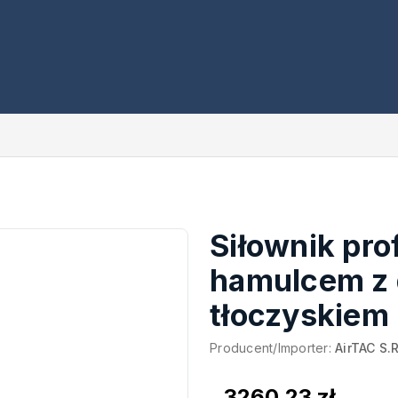
Siłownik pro
hamulcem z
tłoczyskie
Producent/Importer:
AirTAC S.R
3260,23 zł