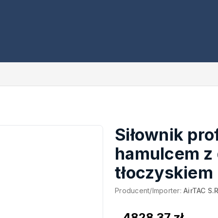
Siłownik pro
hamulcem z
tłoczyskiem
Producent/Importer:
AirTAC S.R
4828,37 zł