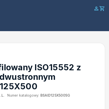
filowany ISO15552 z
 dwustronnym
 125X500
.L.
Numer katalogowy:
BSAID125X500SG