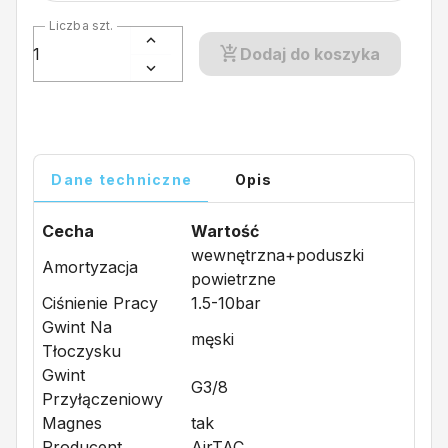
Liczba szt.
Dodaj do koszyka
Dane techniczne
Opis
Cecha
Wartość
wewnętrzna+poduszki
Amortyzacja
powietrzne
Ciśnienie Pracy
1.5-10bar
Gwint Na
męski
Tłoczysku
Gwint
G3/8
Przyłączeniowy
Magnes
tak
Producent
AirTAC