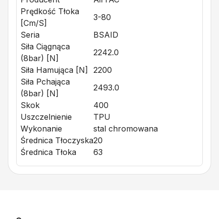
Prędkość Tłoka
3-80
[cm/s]
Seria
BSAID
Siła Ciągnąca
2242.0
(8bar) [N]
Siła Hamująca [N]
2200
Siła Pchająca
2493.0
(8bar) [N]
Skok
400
Uszczelnienie
TPU
Wykonanie
stal chromowana
Średnica Tłoczyska
20
Średnica Tłoka
63