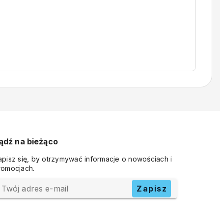
ądź na bieżąco
apisz się, by otrzymywać informacje o nowościach i
romocjach.
Twój adres e-mail
Zapisz