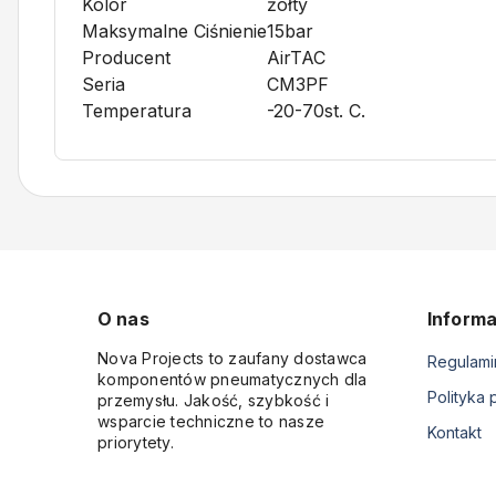
Kolor
żółty
Maksymalne Ciśnienie
15bar
Producent
AirTAC
Seria
CM3PF
Temperatura
-20-70st. C.
O nas
Informa
Nova Projects to zaufany dostawca
Regulami
komponentów pneumatycznych dla
Polityka 
przemysłu. Jakość, szybkość i
wsparcie techniczne to nasze
Kontakt
priorytety.