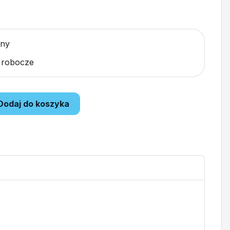
pny
i robocze
Dodaj do koszyka