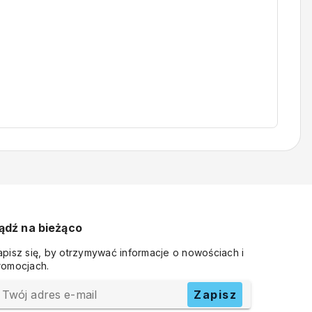
ądź na bieżąco
apisz się, by otrzymywać informacje o nowościach i
romocjach.
Twój adres e-mail
Zapisz