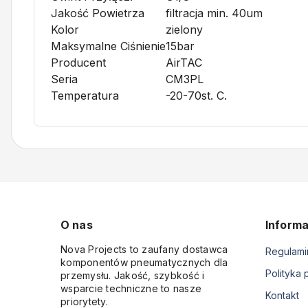
Jakość Powietrza
filtracja min. 40um
Kolor
zielony
Maksymalne Ciśnienie
15bar
Producent
AirTAC
Seria
CM3PL
Temperatura
-20-70st. C.
O nas
Informa
Nova Projects to zaufany dostawca
Regulami
komponentów pneumatycznych dla
Polityka 
przemysłu. Jakość, szybkość i
wsparcie techniczne to nasze
Kontakt
priorytety.