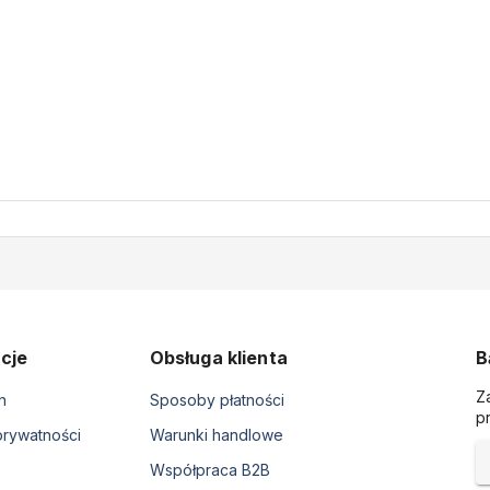
cje
Obsługa klienta
B
Z
n
Sposoby płatności
p
prywatności
Warunki handlowe
Współpraca B2B