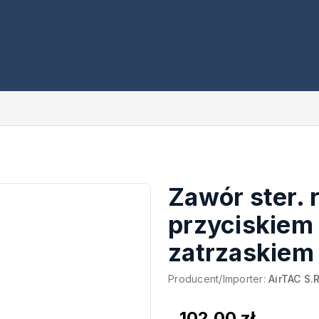
Zawór ster. r
przyciskiem
zatrzaskiem
Producent/Importer:
AirTAC S.R
102,00 zł