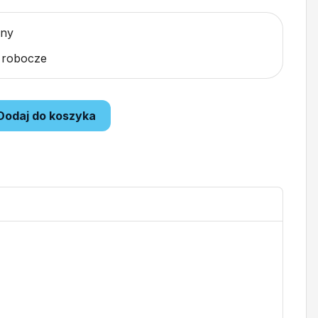
pny
i robocze
Dodaj do koszyka