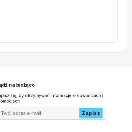
ądź na bieżąco
apisz się, by otrzymywać informacje o nowościach i
romocjach.
Twój adres e-mail
Zapisz