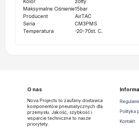
Kolor
żółty
Maksymalne Ciśnienie
15bar
Producent
AirTAC
Seria
CM3PMS
Temperatura
-20-70st. C.
O nas
Informa
Nova Projects to zaufany dostawca
Regulami
komponentów pneumatycznych dla
Polityka 
przemysłu. Jakość, szybkość i
wsparcie techniczne to nasze
Kontakt
priorytety.