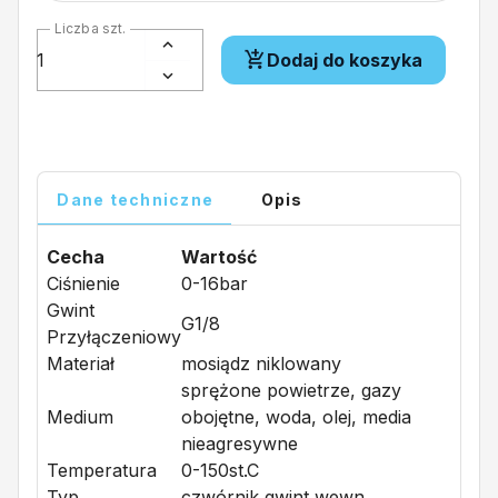
Liczba szt.
Dodaj do koszyka
Dane techniczne
Opis
Cecha
Wartość
Ciśnienie
0-16bar
Gwint
G1/8
Przyłączeniowy
Materiał
mosiądz niklowany
sprężone powietrze, gazy
Medium
obojętne, woda, olej, media
nieagresywne
Temperatura
0-150st.C
Typ
czwórnik gwint wewn.