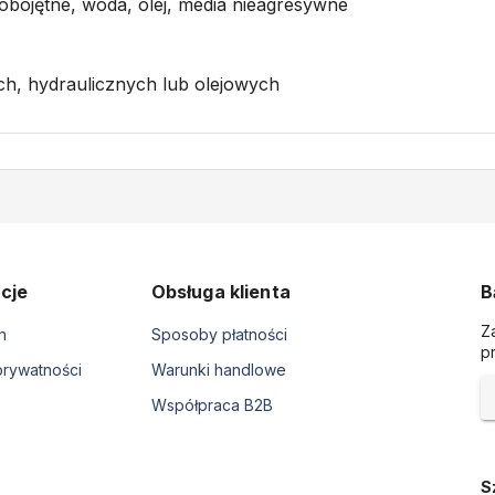
obojętne, woda, olej, media nieagresywne
ch, hydraulicznych lub olejowych
cje
Obsługa klienta
B
Z
n
Sposoby płatności
p
prywatności
Warunki handlowe
Współpraca B2B
S