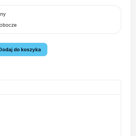
pny
robocze
Dodaj do koszyka