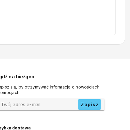
ądź na bieżąco
apisz się, by otrzymywać informacje o nowościach i
romocjach.
Twój adres e-mail
Zapisz
zybka dostawa