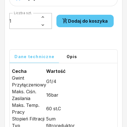
Liczba szt.
Dodaj do koszyka
Dane techniczne
Opis
Cecha
Wartość
Gwint
G1/4
Przyłączeniowy
Maks. Ciśn.
16bar
Zasilania
Maks. Temp.
60 st.C
Pracy
Stopień Filtracji
5um
Typ
filtroreduktor