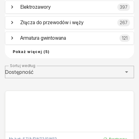
Elektrozawory
397
Złącza do przewodów i węży
267
Armatura gwintowana
121
Pokaż więcej (5)
Sortuj według
Dostępność
Nr kat: SZ/A/DN72/GW12