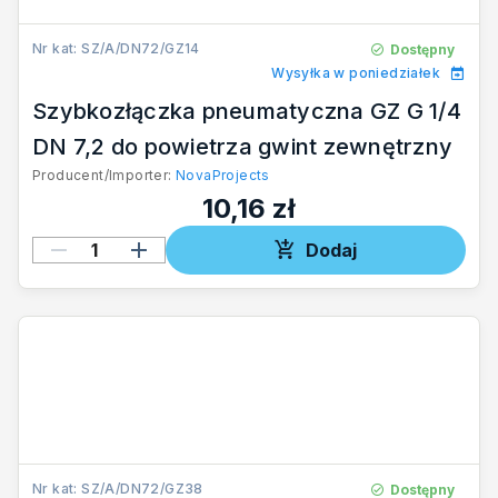
Nr kat: SZ/A/DN72/GZ14
Dostępny
Wysyłka w poniedziałek
Szybkozłączka pneumatyczna GZ G 1/4
DN 7,2 do powietrza gwint zewnętrzny
Producent/Importer:
NovaProjects
10,16 zł
Dodaj
Nr kat: SZ/A/DN72/GZ38
Dostępny