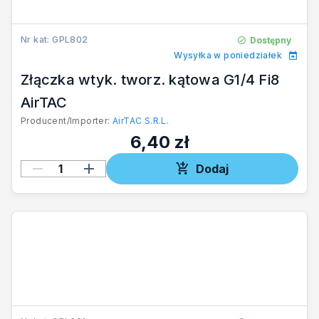
Nr kat: GPL802
Dostępny
Wysyłka w poniedziałek
Złączka wtyk. tworz. kątowa G1/4 Fi8
AirTAC
Producent/Importer:
AirTAC S.R.L.
6,40 zł
Dodaj