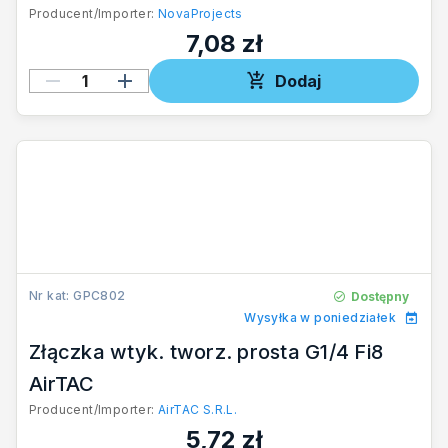
Producent/Importer:
NovaProjects
7,08 zł
Dodaj
Nr kat: GPC802
Dostępny
Wysyłka w poniedziałek
Złączka wtyk. tworz. prosta G1/4 Fi8
AirTAC
Producent/Importer:
AirTAC S.R.L.
5,72 zł